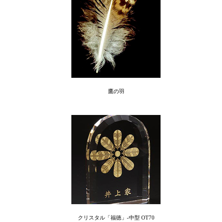
鷹の羽
クリスタル「福徳」-中型 OT70