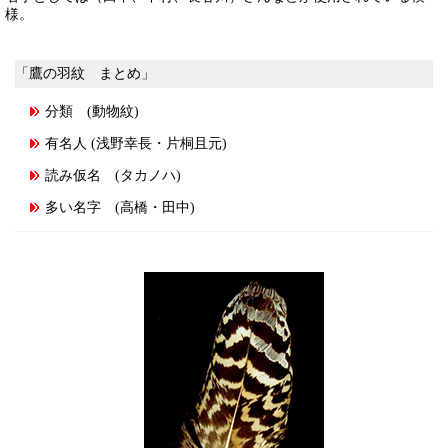
様。
「鷹の羽紋 まとめ」
分類 (動物紋)
有名人 (浅野幸長・片桐且元)
読み仮名 (タカノハ)
多い名字 (高橋・田中)