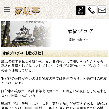
家紋亭
家紋ブログ24.【鷹の羽紋】
鷹は俊敏で勇猛な性質から、また矢羽根として用いられたことから、
武人の象徴として親しまれており、文様では鷹そのものではなく、羽
のみを使用している。
羽だけの意匠が多いのは動物紋の中では異色であり、阿蘇神社の神紋
とされている。
阿部家の定紋で、福山藩第七代藩主で、水野忠邦の後任として老中と
なった阿部正弘がいる。
戦国期では「浅野、片桐、大谷、菊池」氏などが有名である。現代の
名字としては（田中、中村、長谷川）さんなどが使用されている模