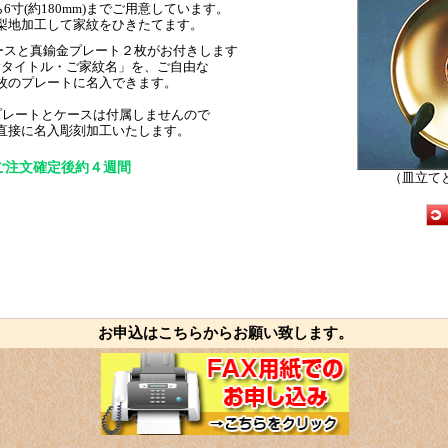
ら6寸(約180mm)までご用意しています。
梨地加工して家紋をひきたてます。
ケースと真鍮金プレート２枚がお付きします
念タイトル・ご家紋名」を、ご自由な
枚のプレートに名入できます。
プレートとケースは付属しません
ので
直接に名入彫刻加工いたします。
ご注文確定後約４週間
（皿立て
お申込はこちらからお願い致します。