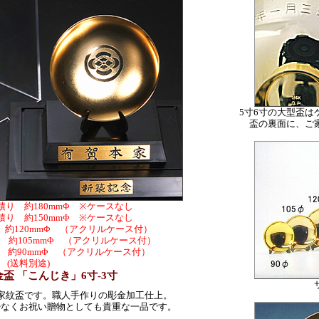
5寸6寸の大型盃
盃の裏面に、ご
)お見積り 約180mmΦ ※ケースなし
)お見積り 約150mmΦ ※ケースなし
積り 約120mmΦ （アクリルケース付）
お見積り 約105mmΦ （アクリルケース付）
見積り 約90mmΦ （アクリルケース付）
(送料別途)
盃 「こんじき」6寸-3寸
製家紋盃です。職人手作りの彫金加工仕上。
少なくお祝い贈物としても貴重な一品です。