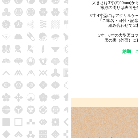
大きさは3寸(約90mm)か
家紋の周りは表面を
3寸-4寸盃にはアクリル
「ご家名・日付・記
組み合わせで２
5寸、6寸の大型盃は
盃の裏（外面）に
納期 