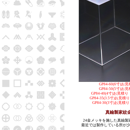
GP84-60(6寸
GP84-50(5寸
GP84-40(4寸)お見
GP84-35(3.5寸)
GP84-30(3寸)お
真鍮製家紋金
24金メッキを施した真鍮
最近では製作している所が