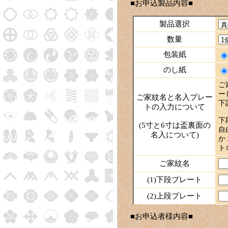
■お申込製品内容■
製品選択
数量
包装紙
のし紙
ご
ー
ご家紋名と名入プレー
下
トの入力について
下
(5寸と6寸は盃裏面の
自
名入について)
か
ト
ご家紋名
(1)下段プレート
(2)上段プレート
■お申込者様内容■