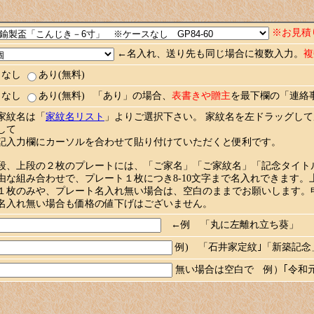
※お見積
←名入れ、送り先も同じ場合に複数入力。
複
なし
あり(無料)
なし
あり(無料) 「あり」の場合、
表書きや贈主
を最下欄の「連絡
家紋名は「
家紋名リスト
」よりご選択下さい。 家紋名を左ドラッグし
して
記入力欄にカーソルを合わせて貼り付けていただくと便利です。
段、上段の２枚のプレートには、「ご家名」「ご家紋名」「記念タイト
由な組み合わせで、プレート１枚につき
8-10文字まで
名入れできます。
１枚のみや、プレート名入れ無い場合は、空白のままでお願いします。
名入れ無い場合も価格の値下げはございません。
←例 「丸に左離れ立ち葵」
例) 「石井家定紋｣「新築記念
無い場合は空白で 例）｢令和元