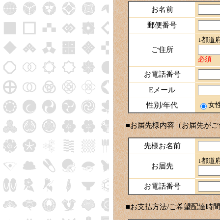
お名前
郵便番号
↓都道
ご住所
必須
お電話番号
Eメール
性別/年代
女
■お届先様内容（お届先がご
先様お名前
↓都道
お届先
お電話番号
■お支払方法/ご希望配達時間