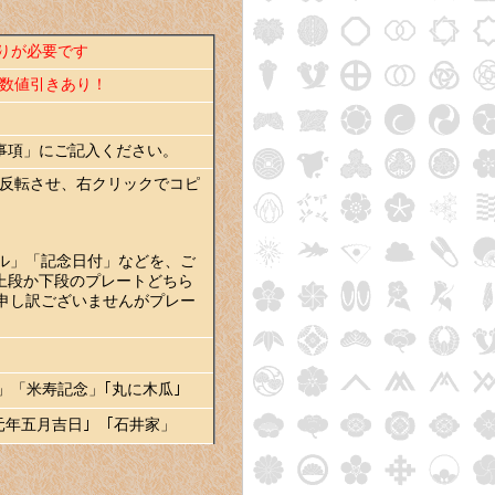
りが必要です
数値引きあり！
事項」にご記入ください。
て反転させ、右クリックでコピ
ル」「記念日付」などを、ご
上段か下段のプレートどちら
申し訳ございませんがプレー
」「米寿記念」｢丸に木瓜｣
年五月吉日｣ ｢石井家」