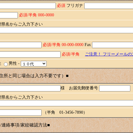
必須
フリガナ
必須/半角 000-0000
府県名からご入力下さい
必須/半角 00-000-0000
Fax
必須/半角
ご注意！ フリーメール
性
男性
-
住所と同じ場合は入力不要です）■
様 お届先郵便番号
府県名からご入力下さい
（半角 01-3456-7890）
/連絡事項/家紋確認方法■