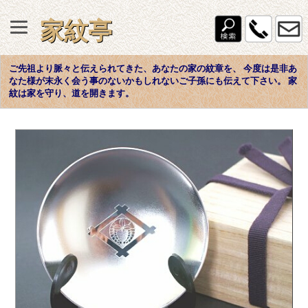
家紋亭
家紋額各製品の詳細と申込みフォーム
ご先祖より脈々と伝えられてきた、あなたの家の紋章を、 今度は是非あ
なた様が末永く会う事のないかもしれないご子孫にも伝えて下さい。 家
紋は家を守り、道を開きます。