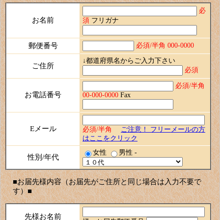
必
お名前
須
フリガナ
必須/半角 000-0000
郵便番号
↓都道府県名からご入力下さい
ご住所
必須
必須/半角
お電話番号
00-000-0000
Fax
Eメール
必須/半角
ご注意！ フリーメールの方
はここをクリック
女性
男性
-
性別/年代
■お届先様内容（お届先がご住所と同じ場合は入力不要で
す）■
先様お名前