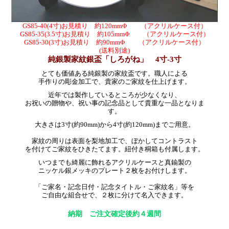
GS85-40(4寸)お見積り 約120mmΦ （アクリルケース付）
GS85-35(3.5寸)お見積り 約105mmΦ （アクリルケース付）
GS85-30(3寸)お見積り 約90mmΦ （アクリルケース付）
(送料別途)
純銀製家紋銀盃「しろがね」 4寸-3寸
とても価値ある純銀製の家紋盃です。職人による
手作りの彫金加工で、貴家のご家紋を仕上げます。
近年では製作しているところが少なくなり、
お祝いの贈物や、祝い事の記念品として貴重な一品となりま
す。
大きさは3寸(約90mm)から4寸(約120mm)までご用意。
家紋の周りは表面を梨地加工で、ぼかしてコントラスト
を付けてご家紋をひきたてます。紐付き桐箱も付属します。
いつまでも綺麗に飾れるアクリルケースと真鍮製の
ニッケル銀メッキのプレート２枚をお付けします。
「ご家名・記念日付・記念タイトル・ご家紋名」等を
ご自由な組合せで、２枚に分けて名入できます。
納期 ご注文確定後約４週間