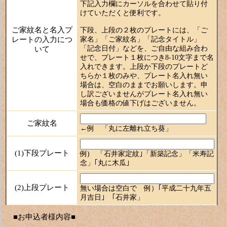
下記入力欄にカーソルを合わせて貼り付
けていただくと便利です。
ご家紋名と名入プ
下段、上段の２枚のプレートには、「ご
レートの入力につ
家名」「ご家紋名」「記念タイトル」
「記念日付」などを、ご自由な組み合わ
いて
せで、プレート１枚につき
8-10文字まで
名
入れできます。上段か下段のプレートど
ちらか１枚のみや、プレート名入れ無い
場合は、空白のままでお願いします。申
し訳ございませんがプレート名入れ無い
場合も価格の値下げはございません。
ご家紋名
←例 「丸に左離れ立ち葵」
(1)下段プレート
例) 「石井家定紋｣「新築記念」「米寿記
念」｢丸に木瓜｣
(2)上段プレート
無い場合は空白で 例）｢平成二十九年五
月吉日｣ ｢石井家」
■お申込者様内容■