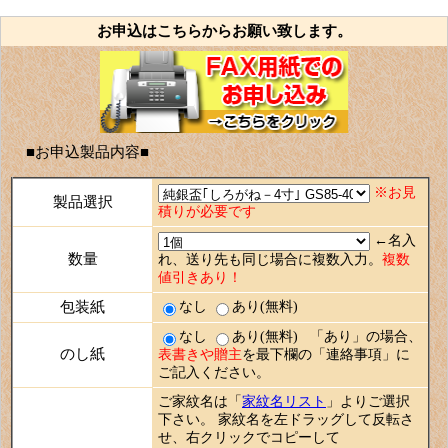
お申込はこちらからお願い致します。
■お申込製品内容■
※お見
製品選択
積りが必要です
←名入
数量
れ、送り先も同じ場合に複数入力。
複数
値引きあり！
包装紙
なし
あり(無料)
なし
あり(無料) 「あり」の場合、
のし紙
表書きや贈主
を最下欄の「連絡事項」に
ご記入ください。
ご家紋名は「
家紋名リスト
」よりご選択
下さい。 家紋名を左ドラッグして反転さ
せ、右クリックでコピーして