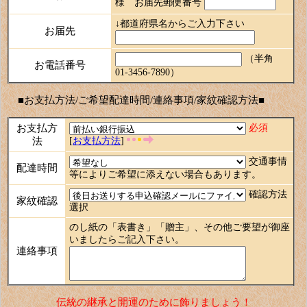
様 お届先郵便番号
↓都道府県名からご入力下さい
お届先
（半角
お電話番号
01-3456-7890）
■お支払方法/ご希望配達時間/連絡事項/家紋確認方法■
お支払方
必須
法
[
お支払方法
]
交通事情
配達時間
等によりご希望に添えない場合もあります。
確認方法
家紋確認
選択
のし紙の「表書き」「贈主」、その他ご要望が御座
いましたらご記入下さい。
連絡事項
伝統の継承と開運のために飾りましょう！